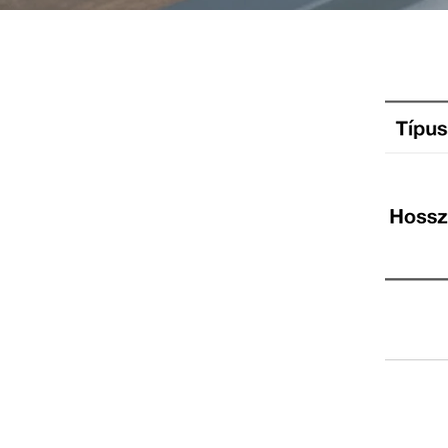
Kishajók, csónakok víz