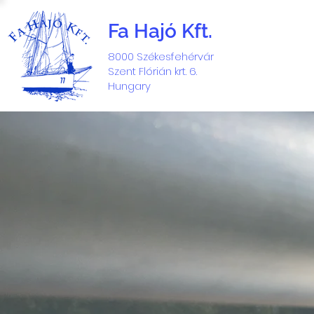
Fa Hajó Kft.
8000 Székesfehérvár
Szent Flórián krt. 6.
Hungary