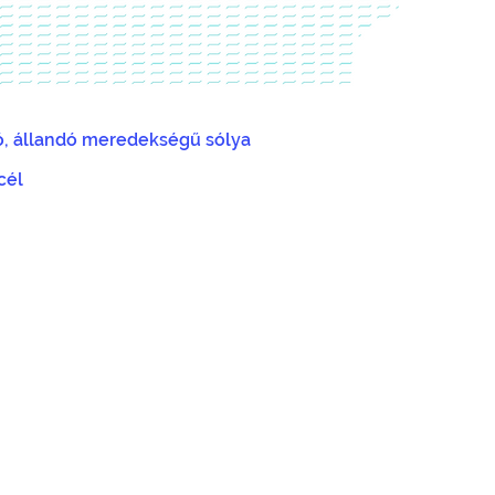
ó,
állandó meredekségű sólya
cél