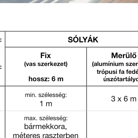
retételére, illetve partra húzására alkalmas 