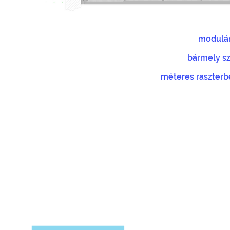
modulár
bármely s
méteres raszterb