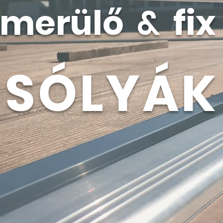
merülő
&
fix
SÓLYÁK