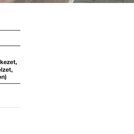
kikötői berendezéseink: